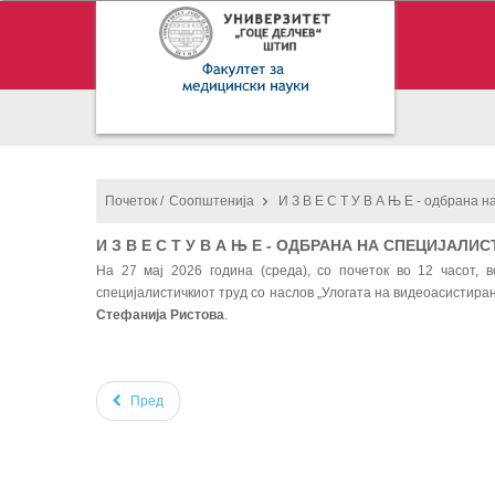
Почеток /
Соопштенија
И З В Е С Т У В А Њ Е - одбрана н
И З В Е С Т У В А Њ Е - ОДБРАНА НА СПЕЦИЈАЛИС
На 27 мај 2026 година (среда), со почеток во 12 часот,
специјалистичкиот труд со наслов „Улогата на видеоасистира
Стефанија Ристова
.
Пред