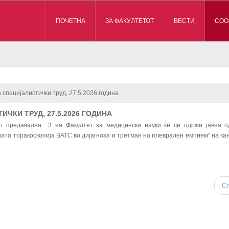
ПОЧЕТНА
ЗА ФАКУЛТЕТОТ
ВЕСТИ
СОО
а специјалистички труд, 27.5.2026 година
ТИЧКИ ТРУД, 27.5.2026 ГОДИНА
 во предавална 3 на Факултет за медицински науки ќе се одржи јавна 
ната торакоскопија ВАТС во дијагноза и третман на плеврален емпием“ на ка
С