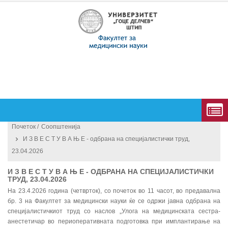
Почеток /
Соопштенија
И З В Е С Т У В А Њ Е - одбрана на специјалистички труд,
23.04.2026
И З В Е С Т У В А Њ Е - ОДБРАНА НА СПЕЦИЈАЛИСТИЧКИ
ТРУД, 23.04.2026
На 23.4.2026 година (четврток), со почеток во 11 часот, во предавална
бр. 3 на Факултет за медицински науки ќе се одржи јавна одбрана на
специјалистичкиот труд со наслов „Улога на медицинската сестра-
анестетичар во периоперативната подготовка при имплантирање на