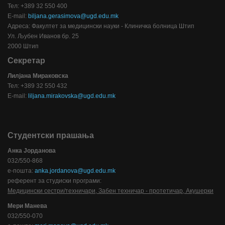
Тел: +389 32 550 400
E-mail:
biljana.gerasimova@ugd.edu.mk
Адреса: Факултет за медицински науки - Клиничка болница Штип
Ул. Љубен Иванов бр. 25
2000 Штип
Секретар
Лилјана Мираковска
Тел: +389 32 550 432
E-mail:
liljana.mirakovska@ugd.edu.mk
Студентски прашања
Анка Јорданова
032/550-868
е-пошта:
anka.jordanova@ugd.edu.mk
референт за студиски програми:
Медицински сестри/техничари, Забен техничар - протетичар, Акушерки
Мери Манева
032/550-070