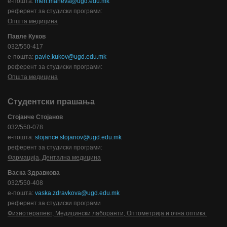
е-пошта:
meri.maneva@ugd.edu.mk
референт за студиски програми:
Општа медицина
Павле Куков
032/550-417
е-пошта:
pavle.kukov
@ugd.edu.mk
референт за студиски програми:
Општа медицина
Студентски прашања
Стојанче Стојанов
032/550-078
е-пошта:
stojance.stojanov@ugd.edu.mk
референт за студиски програми:
Фармација, Дентална медицина
Васка Здравкова
032/550-408
е-пошта:
vaska.zdravkova@ugd.edu.mk
референт за студиски програми
Физиотерапевт, Медицински лаборанти, Оптометрија и очна оптика