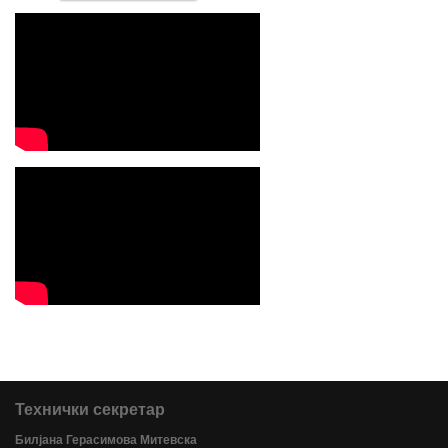
Технички секретар
Билјана Герасимова Митевска