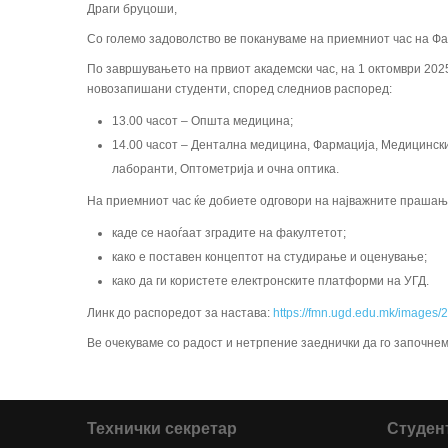
Драги бруцоши,
Со големо задоволство ве покануваме на приемниот час на Фа
По завршувањето на првиот академски час, на 1 октомври 2025
новозапишани студенти, според следниов распоред:
13.00 часот – Општа медицина;
14.00 часот – Дентална медицина, Фармација, Медицинск
лаборанти, Оптометрија и очна оптика.
На приемниот час ќе добиете одговори на најважните прашањ
каде се наоѓаат зградите на факултетот;
како е поставен концептот на студирање и оценување;
како да ги користете електронските платформи на УГД.
Линк до распоредот за настава:
https://fmn.ugd.edu.mk/images/
Ве очекуваме со радост и нетрпение заеднички да го започне
Технички секретар
Студен