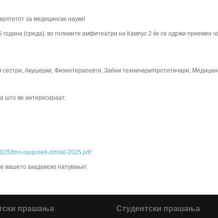
култетот за медицински науки!
 година (среда), во големите амфитеатри на Кампус 2 ќе се одржи приемен ча
и сестри, Акушерки, Физиотерапевти, Забни техничари/протетичари, Медицин
а што ве интересираат:
2025/fmn-raspored-zimski-2025.pdf
ме вашето академско патување!
тски прашања
Студентски прашања