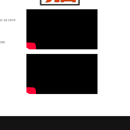
с за сите
ски